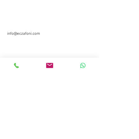
İletişim
facebook
Whatsapp
instagram
0530 963 19 09
twitter
info@eczafoni.com
Kayseri / TÜRKİYE
Yeni bilgilerden haberdar olmak için mailinizi
girebilirsiniz.
Email
Gönder