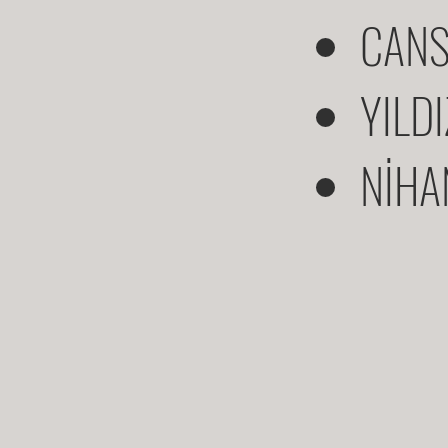
CANS
YILD
NİHA