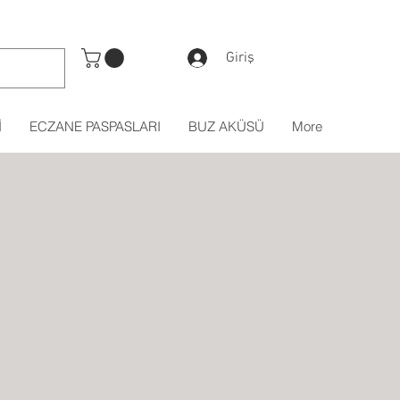
Giriş
İ
ECZANE PASPASLARI
BUZ AKÜSÜ
More