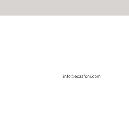
İletişim
Whatsapp
0530 963 19 09
info@eczafoni.com
Kayseri / TÜRKİYE