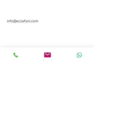
Whatsapp
instagram
0530 963 19 09
twitter
info@eczafoni.com
Kayseri / TÜRKİYE
Yeni bilgilerden haberdar olmak için mailinizi
girebilirsiniz.
Email
Gönder